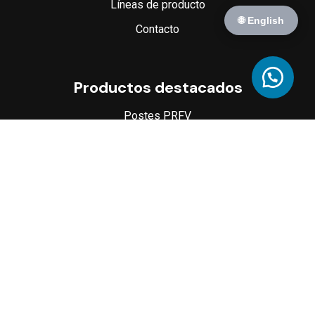
Líneas de producto
🌐 English
Contacto
Productos destacados
Postes PRFV
Registros de baja tensión
Registros de media tensión
Bases para transformador
Alcantarillado
Monopolos
Bóvedas
Todos los derechos reservados Multicreto ® 2024