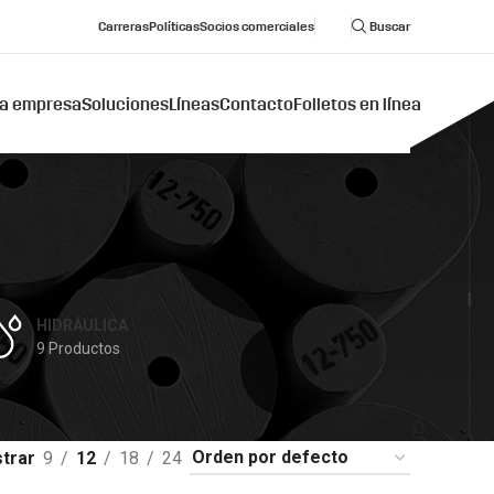
Carreras
Políticas
Socios comerciales
Buscar
a empresa
Soluciones
Líneas
Contacto
Folletos en línea
HIDRÁULICA
9 Productos
trar
9
12
18
24