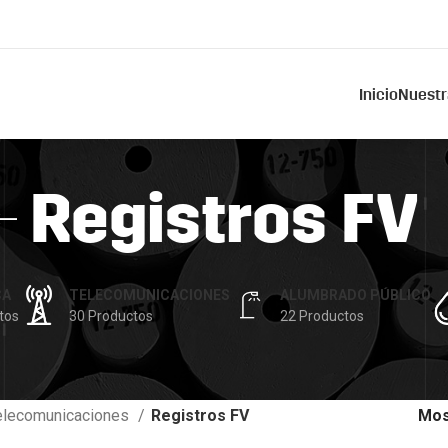
Inicio
Nuestr
Registros FV
CA
TELECOMUNICACIONES
ALUMBRADO PÚBLICO
tos
30 Productos
22 Productos
elecomunicaciones
Registros FV
Mos