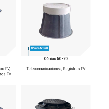
Cónico 50×70
ros FV
,
Telecomunicaciones
,
Registros FV
ros FV