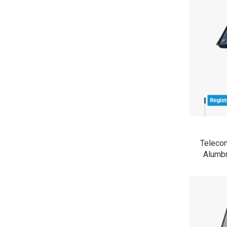
Teleco
Alumbr