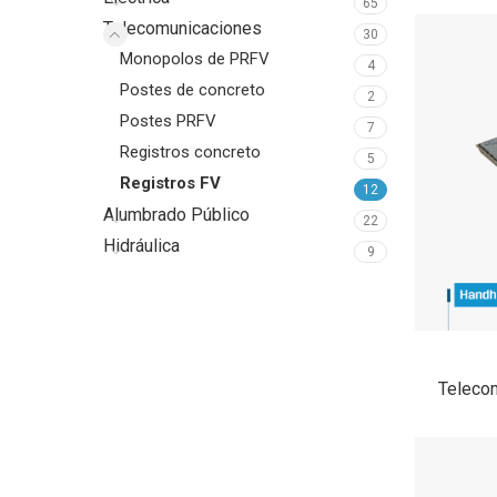
65
Telecomunicaciones
30
Monopolos de PRFV
4
Postes de concreto
2
Postes PRFV
7
Registros concreto
5
Registros FV
12
Alumbrado Público
22
Hidráulica
9
Teleco