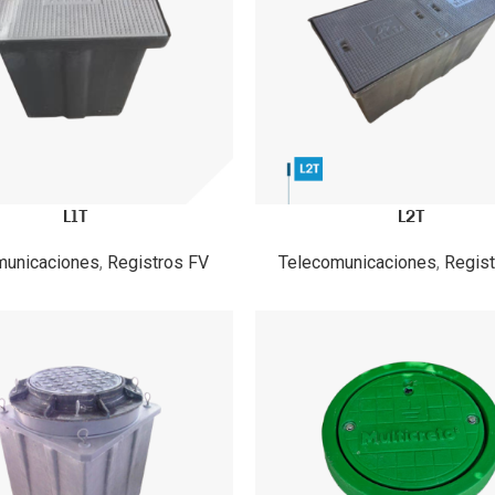
L1T
L2T
municaciones
,
Registros FV
Telecomunicaciones
,
Regist