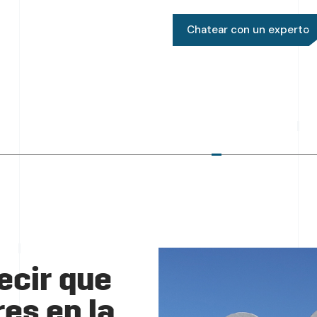
Chatear con un experto
cir que
es en la