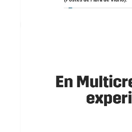
En Multic
exper