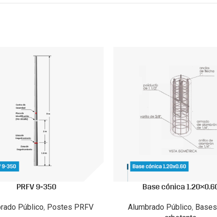
PRFV 9-350
Base cónica 1.20×0.6
rado Público
,
Postes PRFV
Alumbrado Público
,
Bases