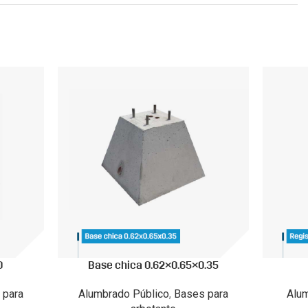
0
Base chica 0.62×0.65×0.35
 para
Alumbrado Público
,
Bases para
Alu