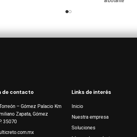
arbotante
n de contacto
Links de interés
 Torreón – Gómez Palacio Km
Inicio
 Emiliano Zapata, Gómez
Nuestra empresa
P. 35070
Soluciones
lticreto.com.mx