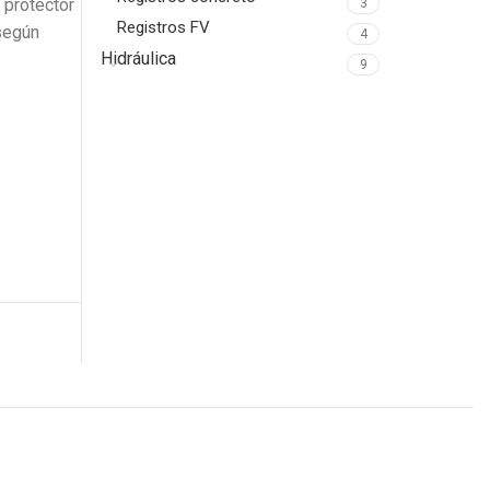
 protector
3
Registros FV
según
4
Hidráulica
9