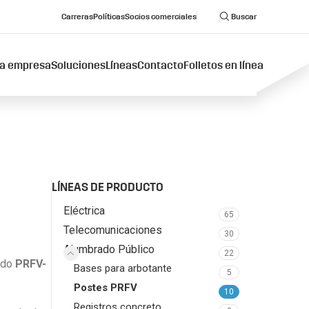
Carreras
Políticas
Socios comerciales
Buscar
a empresa
Soluciones
Líneas
Contacto
Folletos en línea
LÍNEAS DE PRODUCTO
Eléctrica
65
O
Telecomunicaciones
30
Alumbrado Público
22
ado
PRFV-
Bases para arbotante
5
Postes PRFV
10
Registros concreto