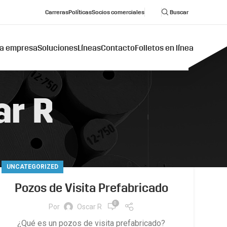
Carreras
Políticas
Socios comerciales
Buscar
a empresa
Soluciones
Líneas
Contacto
Folletos en línea
ar R
UNCATEGORIZED
Pozos de Visita Prefabricado
0
Por
Oscar R
¿Qué es un pozos de visita prefabricado?