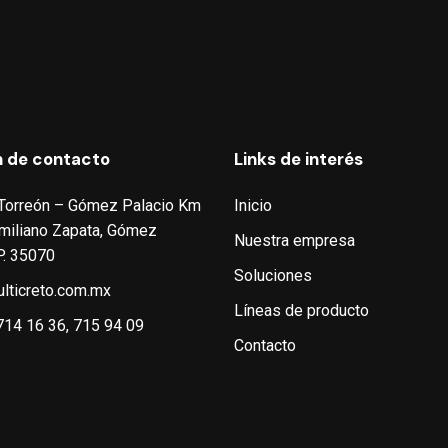
n de contacto
Links de interés
 Torreón – Gómez Palacio Km
Inicio
 Emiliano Zapata, Gómez
Nuestra empresa
P. 35070
Soluciones
lticreto.com.mx
Líneas de producto
714 16 36, 715 94 09
Contacto