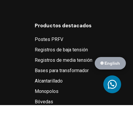
Productos destacados
Postes PRFV
Registros de baja tensión
Registros de media tensión
🌐 English
Bases para transformador
Alcantarillado
Monopolos
Bóvedas
ica de cookies
–
Diseño por Mambo Agencia