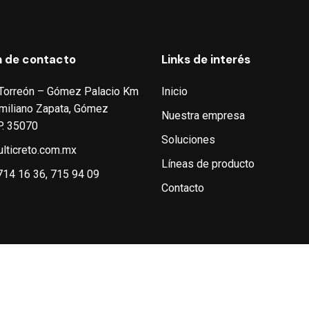
n de contacto
Links de interés
 Torreón – Gómez Palacio Km
Inicio
 Emiliano Zapata, Gómez
Nuestra empresa
P. 35070
Soluciones
lticreto.com.mx
Líneas de producto
714 16 36, 715 94 09
Contacto
Política de privacidad
–
Polít