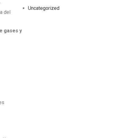
.
Uncategorized
a del
de gases y
es