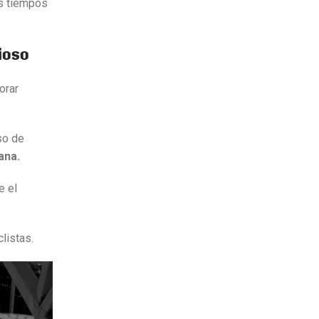
os tiempos
ioso
orar
so de
ana.
e el
listas.