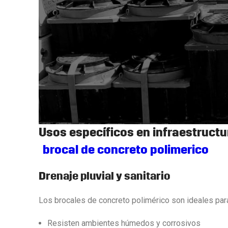
Usos específicos en infraestruct
brocal de concreto polimerico
Drenaje pluvial y sanitario
Los brocales de concreto polimérico son ideales para
Resisten ambientes húmedos y corrosivos