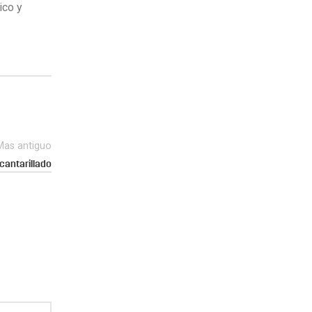
ico y
Mas antiguo
cantarillado