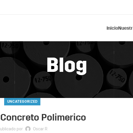
Inicio
Nuestr
Blog
UNCATEGORIZED
 Concreto Polimerico
ublicado por
Oscar R