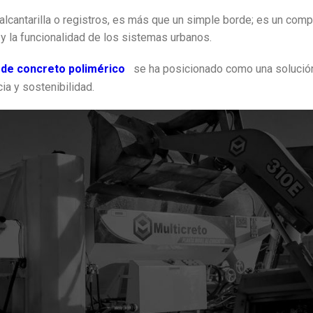
 alcantarilla o registros, es más que un simple borde; es un com
ca y la funcionalidad de los sistemas urbanos.
 de concreto polimérico
se ha posicionado como una solució
ia y sostenibilidad.