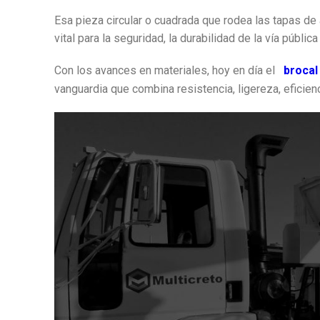
Esa pieza circular o cuadrada que rodea las tapas de
vital para la seguridad, la durabilidad de la vía públi
Con los avances en materiales, hoy en día el
brocal
vanguardia que combina resistencia, ligereza, eficienc