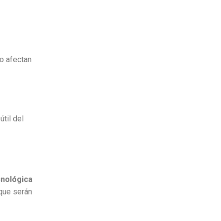
no afectan
til del
cnológica
 que serán